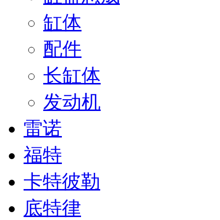
缸体
配件
长缸体
发动机
雷诺
福特
卡特彼勒
底特律