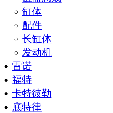
缸体
配件
长缸体
发动机
雷诺
福特
卡特彼勒
底特律