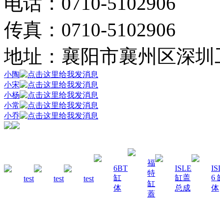
电话：0710-5102906
传真：0710-5102906
地址：襄阳市襄州区深圳
小陶
小宋
小杨
小常
小乔
福
6BT
ISLE
IS
特
缸
缸盖
6
test
test
test
缸
体
总成
体
蓋