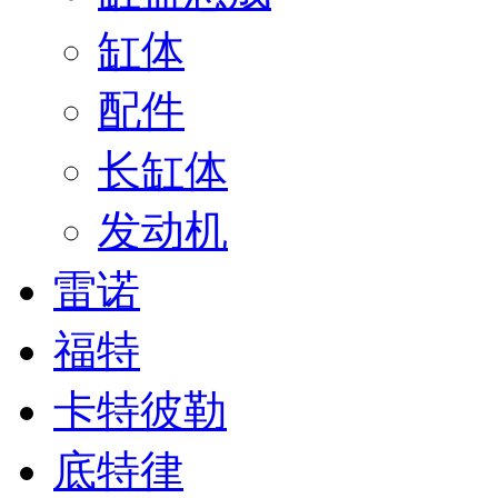
缸体
配件
长缸体
发动机
雷诺
福特
卡特彼勒
底特律