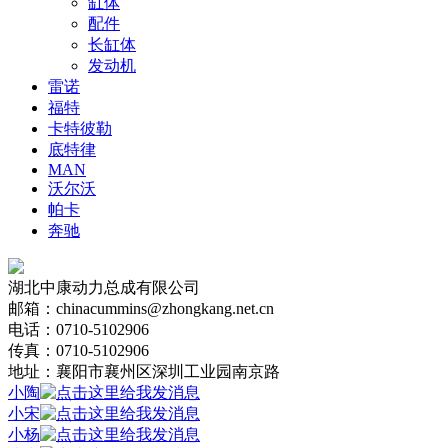
缸体
配件
长缸体
发动机
雷诺
福特
卡特彼勒
底特律
MAN
沃尔沃
帕卡
奔驰
湖北中康动力总成有限公司
邮箱：chinacummins@zhongkang.net.cn
电话：0710-5102906
传真：0710-5102906
地址：襄阳市襄州区深圳工业园南京路
小陶
小宋
小杨