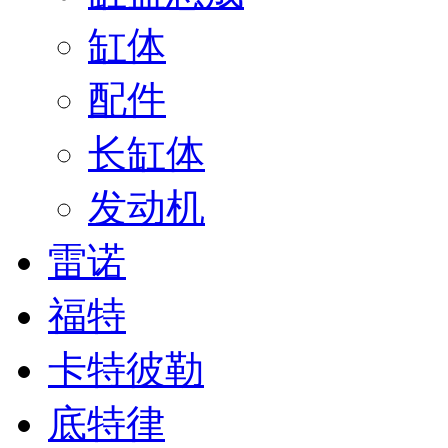
缸体
配件
长缸体
发动机
雷诺
福特
卡特彼勒
底特律